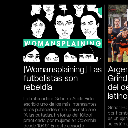
[Womansplaining] Las
Argen
futbolistas son
Grind
rebeldía
del 
latin
La historiadora Gabriela Ardila Biela
escribió uno de los más interesantes
Grindr F.
libros publicados en el país este año:
por hombr
“A las patadas: historias del fútbol
es un eje
practicado por mujeres en Colombia
se están 
desde 1949”. En este episodio -