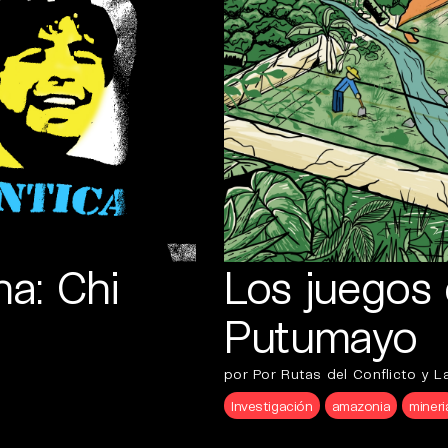
a: Chi
Los juegos 
Putumayo
por Por Rutas del Conflicto y La
Investigación
amazonia
mineri