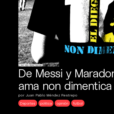
De Messi y Maradon
ama non dimentica
por Juan Pablo Méndez Restrepo
Deportes
politica
opinión
futbol