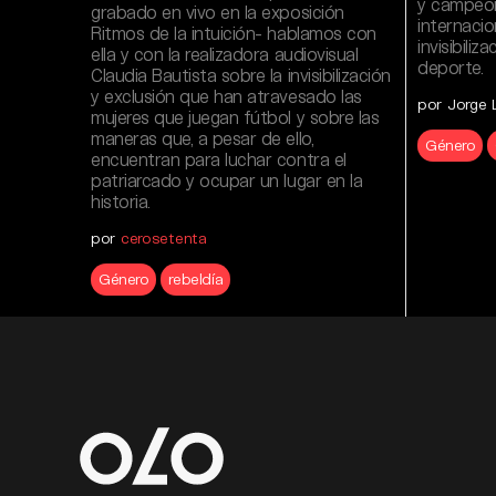
y campeon
grabado en vivo en la exposición
internacio
Ritmos de la intuición- hablamos con
invisibili
ella y con la realizadora audiovisual
deporte.
Claudia Bautista sobre la invisibilización
y exclusión que han atravesado las
por Jorge L
mujeres que juegan fútbol y sobre las
maneras que, a pesar de ello,
Género
encuentran para luchar contra el
patriarcado y ocupar un lugar en la
historia.
por
cerosetenta
Género
rebeldía