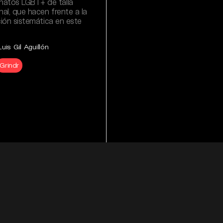
atos LGBT+ de talla
nal, que hacen frente a la
zación sistemática en este
uis Gil Aguillón
Grindr