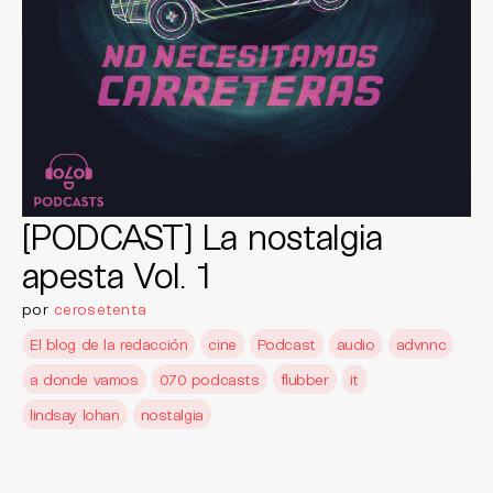
[PODCAST] La nostalgia
apesta Vol. 1
por
cerosetenta
El blog de la redacción
cine
Podcast
audio
advnnc
a donde vamos
070 podcasts
flubber
it
lindsay lohan
nostalgia