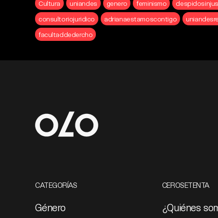
Cultura
uniandes
genero
feminismo
despidosinju
consultoriojuridico
adrianaestamoscontigo
uniandesr
facultaddedercho
CATEGORÍAS
CEROSETENTA
Género
¿Quiénes so