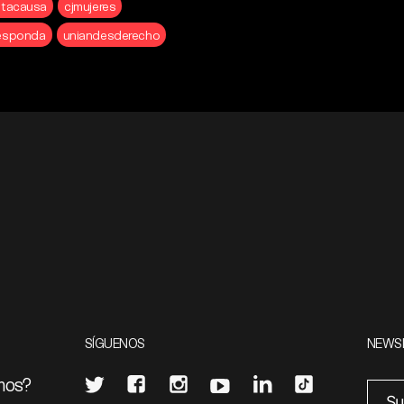
stacausa
cjmujeres
esponda
uniandesderecho
SÍGUENOS
NEWS
mos?