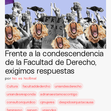
Frente a la condescendencia
de la Facultad de Derecho,
exigimos respuestas
por
No es NoЯmal
Cultura
facultaddedercho
uniandesderecho
uniandesresponda
adrianaestamoscontigo
consultoriojuridico
cjmujeres
despidosinjustacausa
feminismo
genero
uniandes