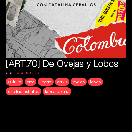
[ART.70] De Ovejas y Lobos
por
cerosetenta
Cultura
arte
Teatro
art70
ovejas
lobos
catalina ceballos
fabio rubiano