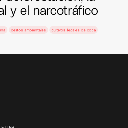
al y el narcotráfico
ana
delitos ambientales
cultivos ilegales de coca
LETTER