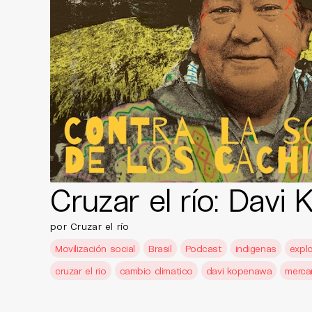
Cruzar el río: Davi
por Cruzar el río
Movilización social
Brasil
Podcast
indigenas
explo
cruzar el rio
cambio climatico
davi kopenawa
merca