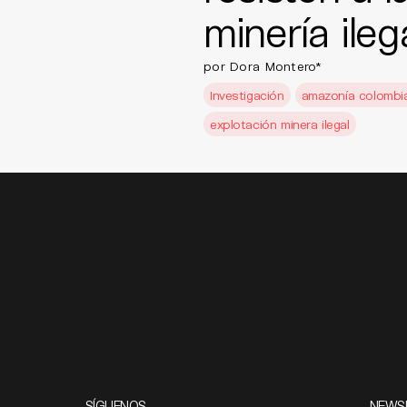
minería ileg
por Dora Montero*
Investigación
amazonía colombi
explotación minera ilegal
SÍGUENOS
NEWS