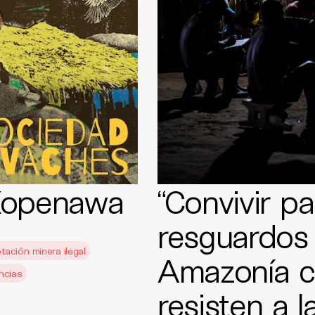
 Kopenawa
“Convivir pa
resguardos 
tación minera ilegal
Amazonía c
ncias
resisten a l