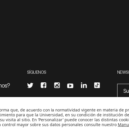
SÍGUENOS
NEWS
mos?
¿Quieres escribir en 070?
eciales
0
CONTÁCTANOS
cerosetenta@uniandes.edu.co