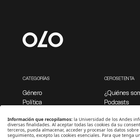
CATEGORÍAS
CEROSETENTA
Género
¿Quiénes so
Política
Podcasts
Cultura
Ediciones esp
Medio ambiente
Proyectos 07
Medios y periodismo
Ciudad