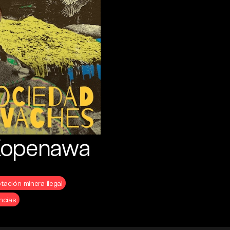
 Kopenawa
tación minera ilegal
ncias