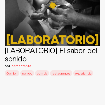
[LABORATORIO] El sabor del
sonido
por
cerosetenta
Opinión
sonido
comida
restaurantes
experiencia