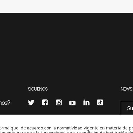
SÍGUENOS
NEWS
mos?
¿Quieres escribir en 070?
eciales
0
CONTÁCTANOS