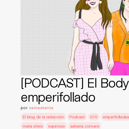
[PODCAST] El Body 
emperifollado
por
cerosetenta
El blog de la redacción
Podcast
070
emperifollada
maria elvira
espinosa
adriana convers