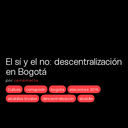
El sí y el no: descentralización
en Bogotá
por
cerosetenta
Cultura
corrupción
bogota
elecciones 2015
alcaldías locales
descentralización
alcaldía