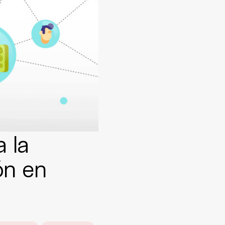
 la
ón en