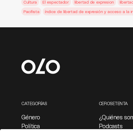
Cultura
El espectador
libertad de expresion
liberta
Pacifista
índice de libertad de expresión y acceso a la 
CATEGORÍAS
CEROSETENTA
Género
¿Quiénes so
Política
Podcasts