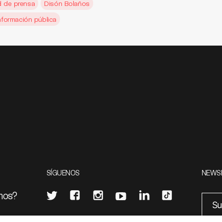
d de prensa
Disón Bolaños
información pública
SÍGUENOS
NEWS
mos?