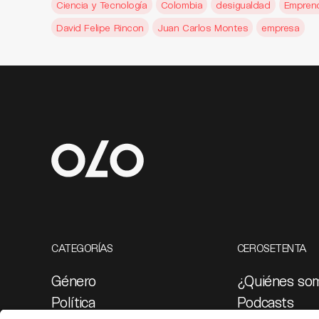
Ciencia y Tecnología
Colombia
desigualdad
Empren
David Felipe Rincon
Juan Carlos Montes
empresa
CATEGORÍAS
CEROSETENTA
Género
¿Quiénes so
Política
Podcasts