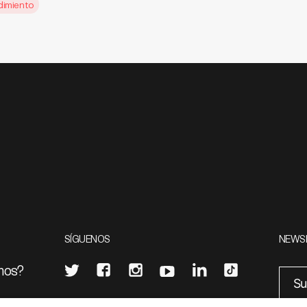
dimiento
SÍGUENOS
NEWS
mos?