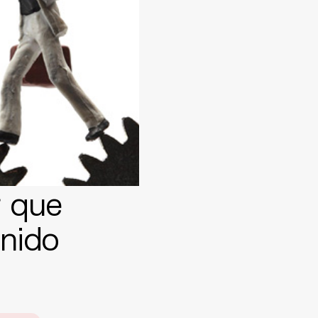
r que
enido