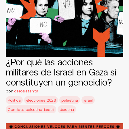
¿Por qué las acciones
militares de Israel en Gaza sí
constituyen un genocidio?
por
cerosetenta
Política
elecciones 2026
palestina
israel
Conflicto palestino-israelí
derecha