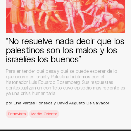
“No resuelve nada decir que los
palestinos son los malos y los
israelíes los buenos”
Para entender qué pasa y qué se puede esperar de lo
que ocurre en Israel y Palestina hablamos con el
historiador Luis Eduardo Bosemberg. Sus respuestas
contextualizan un conflicto cuyo episodio más reciente es
ya una crisis humanitaria.
por Lina Vargas Fonseca y David Augusto De Salvador
Entrevista
Medio Oriente