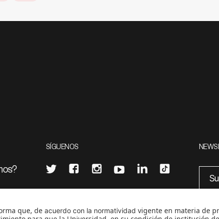
SÍGUENOS
NEWS
mos?
¿Quieres escribir en 070?
eciales
0
CONTÁCTANOS