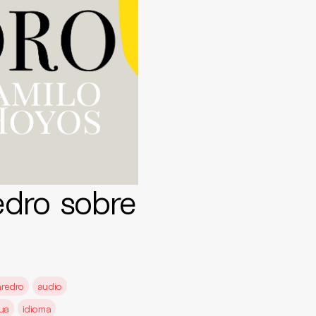
dro sobre
aredro
audio
ua
idioma