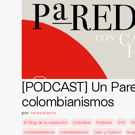
[PODCAST] Un Pare
colombianismos
por
cerosetenta
El blog de la redacción
Colombia
Podcast
070
P
colombianismos
colombianismo
Caro y Cuervo
leng