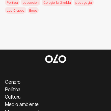
Política
educación
Colegio la Giralda
pedagogía
Las Cruces
Ecos
Género
Política
Cultura
Medio ambiente