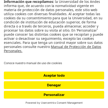
CONTÁCTANOS
cerosetenta@uniandes.edu.co
BOGOTÁ, COLOMBIA
NEWSLETTER
Suscríbase