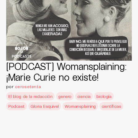
[PODCAST] Womansplaining:
¡Marie Curie no existe!
por
cerosetenta
El blog de la redacción
genero
ciencia
biología
Podcast
Gloria Esquivel
Womansplaining
científicas