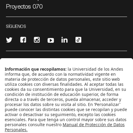
Proyectos 070
SÍGUENOS
¿Quieres escribir en 070?
CONTÁCTANOS
cerosetenta@uniandes.edu.co
BOGOTÁ, COLOMBIA
NEWSLETTER