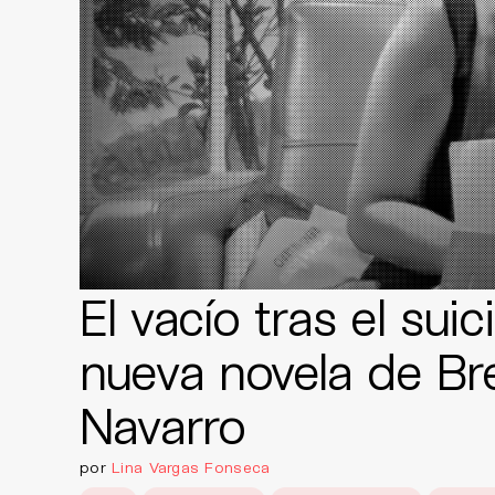
El vacío tras el suici
nueva novela de Br
Navarro
por
Lina Vargas Fonseca