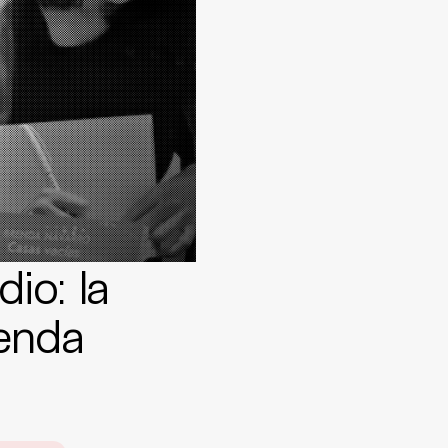
dio: la
enda