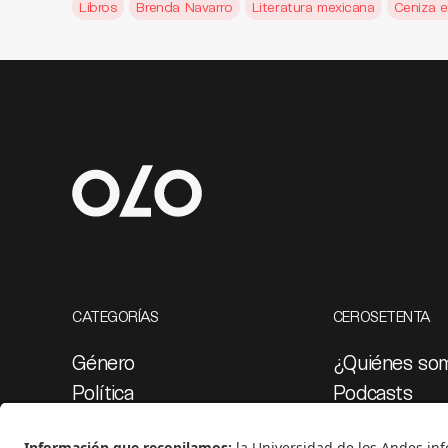
Libros
Brenda Navarro
Literatura mexicana
Ceniza e
CATEGORÍAS
CEROSETENTA
Género
¿Quiénes so
Política
Podcasts
Cultura
Ediciones esp