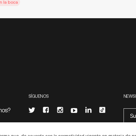
n la boca
SÍGUENOS
NEWS
mos?
¿Quieres escribir en 070?
eciales