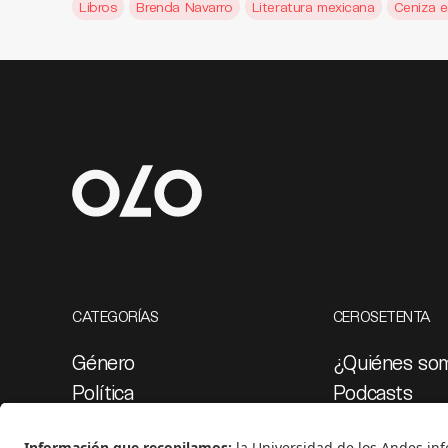
Libros
Brenda Navarro
Literatura mexicana
Ceniza e
CATEGORÍAS
CEROSETENTA
Género
¿Quiénes so
Política
Podcasts
Cultura
Ediciones esp