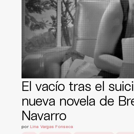
El vacío tras el suici
nueva novela de Br
Navarro
por
Lina Vargas Fonseca