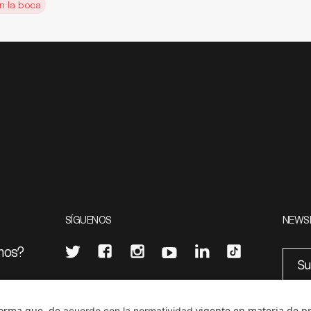
n la boca
SÍGUENOS
NEWS
mos?
¿Quieres escribir en 070?
eciales