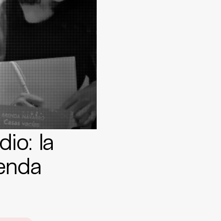
dio: la
enda