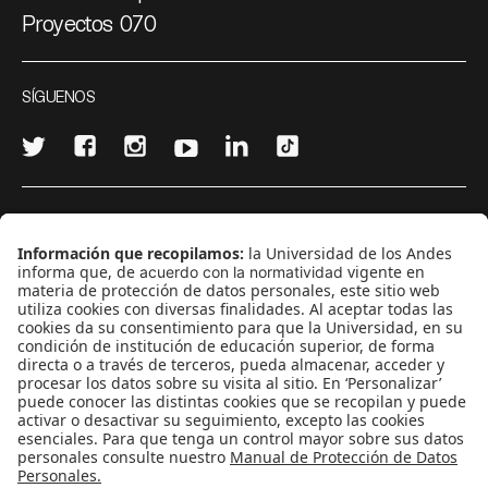
Proyectos 070
SÍGUENOS
¿Quieres escribir en 070?
CONTÁCTANOS
cerosetenta@uniandes.edu.co
BOGOTÁ, COLOMBIA
NEWSLETTER