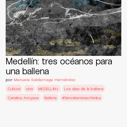
Medellín: tres océanos para
una ballena
por
Manuela Saldarriaga Hernández
Cultura
cine
MEDELLIN+
Los dias de la ballena
Catalina Arroyave
Ballena
#Servalienteeschimba