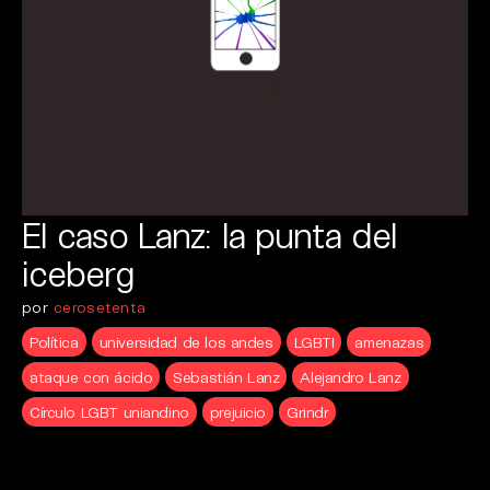
El caso Lanz: la punta del
iceberg
por
cerosetenta
Política
universidad de los andes
LGBTI
amenazas
ataque con ácido
Sebastián Lanz
Alejandro Lanz
Círculo LGBT uniandino
prejuicio
Grindr