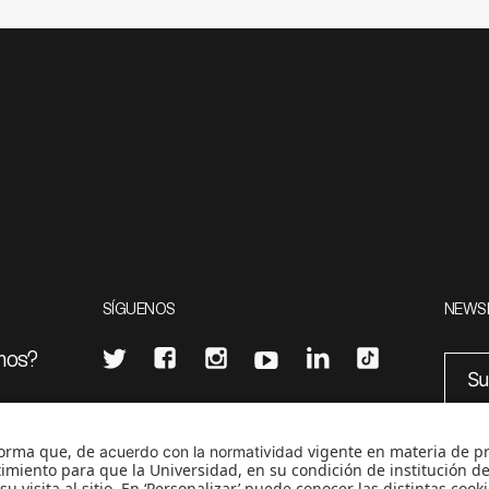
SÍGUENOS
NEWS
mos?
¿Quieres escribir en 070?
eciales
0
CONTÁCTANOS