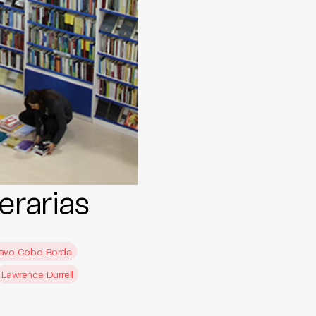
erarias
avo Cobo Borda
Lawrence Durrell