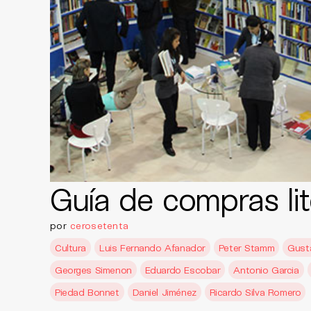
Guía de compras lit
por
cerosetenta
Cultura
Luis Fernando Afanador
Peter Stamm
Gust
Georges Simenon
Eduardo Escobar
Antonio Garcia
Piedad Bonnet
Daniel Jiménez
Ricardo Silva Romero