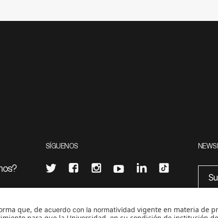
SÍGUENOS
NEWS
mos?
¿Quieres escribir en 070?
eciales
0
CONTÁCTANOS