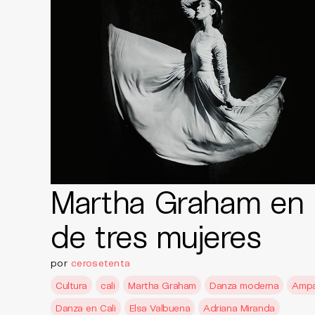
Martha Graham en 
de tres mujeres
por
cerosetenta
Cultura
cali
Martha Graham
Danza moderna
Ampar
Danza en Cali
Elsa Valbuena
Adriana Miranda