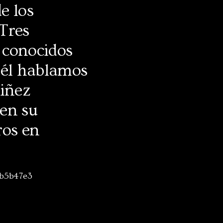
e los
Tres
 conocidos
 él hablamos
niñez
 en su
ros en
3b5b47e3