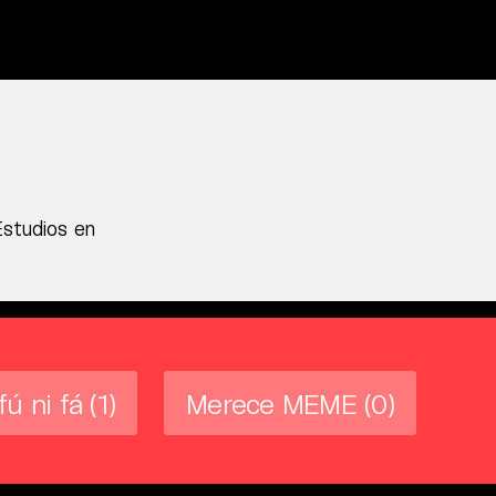
Estudios en
fú ni fá
(1)
Merece MEME
(0)