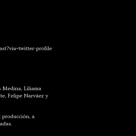
st?via=twitter-profile
s Medina, Liliama
te, Felipe Narváez y
t producción, a
adas.