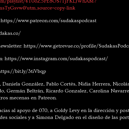
y.com/playlist/4T0oZ5PE8OS7TjFKLJWhAM?
sTyGsvw&utm_source=copy-link
 https://www.patreon.com/sudakaspodcast
dakas.co/
newsletter: https://www.getrevue.co/profile/SudakasPodca
m: https://www.instagram.com/sudakaspodcast/
tps://bit.ly/3tiVbqp
, Daniela González, Pablo Cortés, Nidia Herrera, Nicolá
do, Germán Beltrán, Ricardo Gonzalez, Carolina Navarre
tros mecenas en Patreon.
cias al apoyo de 070, a Goldy Levy en la dirección y pos
es sociales y a Simona Delgado en el diseño de las port