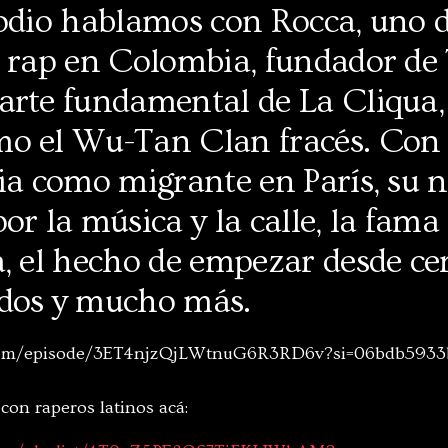
sodio hablamos con Rocca, uno d
l rap en Colombia, fundador de 
arte fundamental de La Cliqua,
o el Wu-Tan Clan fracés. Con
ia como migrante en París, su 
or la música y la calle, la fama
, el hecho de empezar desde ce
dos y mucho más.
y.com/episode/3ET4njzQjLWtnuG6R3RD6v?si=06bdb593
con raperos latinos acá: