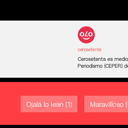
cerosetenta
Cerosetenta es medio
Periodismo (CEPER) de
Ojalá lo lean
(1)
Maravilloso