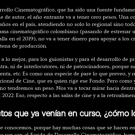
rrollo Cinematográfico, que ha sido una fuente fundame
ne de autor, el año entrante va a tener cero pesos. Una 
ños en el país, atendiendo no solo lo regional sino todo
ama cinematográfico colombiano (pasando de estrenar un
lla en el 2019), no va a tener dinero para apoyar a los 
ntena de producción.
a lo mejor, para los guionistas y para el desarrollo de p
tra, ni de interlocutores, ni de patrocinadores, porque n
nta, etc. Es como una especie de pare lo que preveo, y n
ional de Cine, que es quien rige ese Fondo. Pero como y
no tendremos un peso. Nos va a tocar mirar hacia dentr
l 2022. Eso, respecto a las salas de cine y a la retroalime
ctos que ya venían en curso, ¿cómo 
e conocemos, porque hay muchas cosas que se hacen en e
que ver con el Fondo de Desarrollo Cinematográfico, he