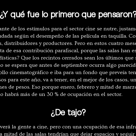
¿Y qué fue lo primero que pensaron
te de los estímulos para el sector cine se nutre, justam
audada según el desempeño de las película en taquilla. C
, distribuidores y productores. Pero en estos cuatro mes
a de esa contribución parafiscal, porque las salas han e
dísticas? Que los recintos cerrados sean los últimos que 
o se espera que antes de septiembre ocurra algo parecid
rollo cinematográfico e iba para un fondo que preveía te
os para este año, va a tener, en el mejor de los casos, 
nes de pesos. Eso porque enero, febrero y mitad de marz
no habrá más de un 30 % de ocupación en el sector.
¿De tajo?
verá la gente a cine, pero con una ocupación de esa infr
a mitad de las salas tendrían que dejar espacios y segui