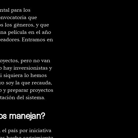
ntal para los
convocatoria que
s los géneros, y que
a película en el año
creadores. Entramos en
royectos, pero no van
o hay inversionistas y
i siquiera lo hemos
o soy la que recauda,
o y preparar proyectos
ntación del sistema.
los manejan?
l país por iniciativa
mos hecho seguimiento