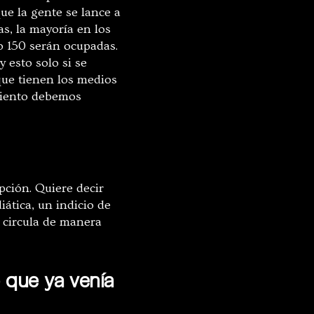
ue la gente se lance a
as, la mayoría en los
lo 150 serán ocupadas.
 esto solo si se
que tienen los medios
imiento debemos
pción. Quiere decir
iática, un indicio de
 circula de manera
o que ya venía