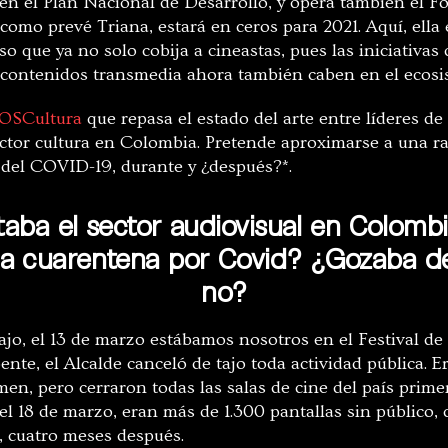
a en el Plan Nacional de Desarrollo, y opera también el 
como prevé Triana, estará en ceros para 2021. Aquí, ell
o que ya no solo cobija a cineastas, pues las iniciativas 
s, contenidos transmedia ahora también caben en el ecos
OSCultura
que repasa el estado del arte entre líderes d
ector cultura en Colombia. Pretende aproximarse a una ra
s del COVID-19, durante y ¿después?*.
ba el sector audiovisual en Colomb
na cuarentena por Covid? ¿Gozaba de
no?
lajo, el 13 de marzo estábamos nosotros en el Festival d
ente, el Alcalde canceló de tajo toda actividad pública. 
men, pero cerraron todas las salas de cine del país prim
 el 18 de marzo, eran más de 1.300 pantallas sin público,
, cuatro meses después.