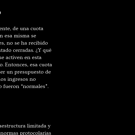
?
ente, de una cuota
on esa misma se
es, no se ha recibido
stado cerradas. ¿Y qué
se activen en esta
o. Entonces, esa cuota
ner un presupuesto de
unos ingresos no
o fueron “normales”.
aestructura limitada y
r normas protocolarias