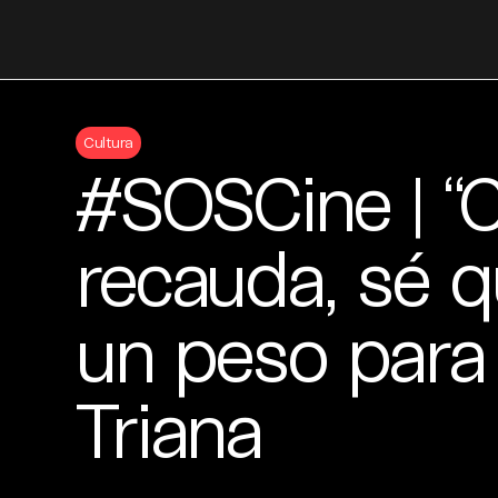
Skip
to
Cultura
content
#SOSCine | “
recauda, sé 
un peso para 
Triana