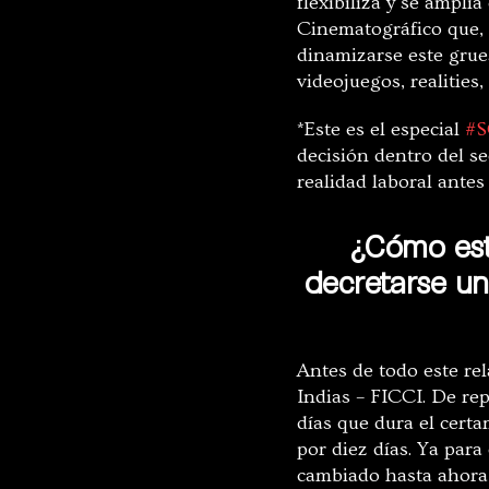
flexibiliza y se amplí
Cinematográfico que, 
dinamizarse este grues
videojuegos, realitie
*Este es el especial
#S
decisión dentro del s
realidad laboral ante
¿Cómo esta
decretarse u
Antes de todo este re
Indias – FICCI. De rep
días que dura el certa
por diez días. Ya para
cambiado hasta ahora