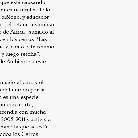
 ¿qué está causando
iones naturales de los
biólogo, y educador
no, el retamo espinoso
do de África– sumado al
 en los cerros. “Las
ia y, como este retamo
 y luego retoña”,
 de Ambiente a este
 sido el pino y el
s del mundo por la
o es una especie
vamente corto,
 incendia con mucha
2008-2011 y activista
como la que se está
todos los Cerros