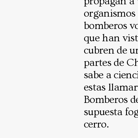
propagan a 
organismos 
bomberos vo
que han vist
cubren de u
partes de C
sabe a cienc
estas llama
Bomberos de
supuesta fog
cerro.