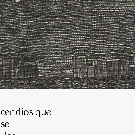
cendios que
 se