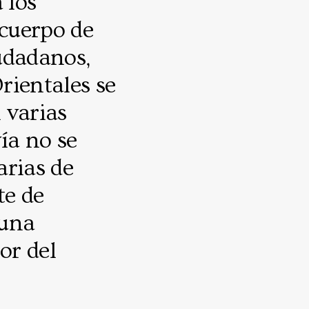
 los
cuerpo de
udadanos,
rientales se
 varias
ía no se
arias de
te de
 una
or del