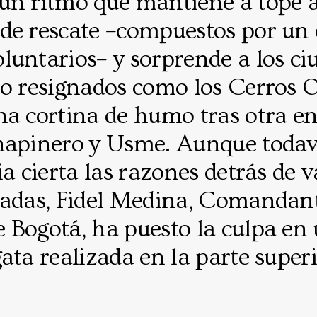
un ritmo que mantiene a tope a
de rescate –compuestos por un 
luntarios– y sorprende a los ci
o resignados como los Cerros O
na cortina de humo tras otra en
hapinero y Usme. Aunque todav
ia cierta las razones detrás de v
radas, Fidel Medina, Comandan
 Bogotá, ha puesto la culpa en
ata realizada en la parte superi