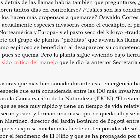
es detrás de las llamas habría también que preguntarse,
oren tantos días en controlarse? ¿Cuáles son las condic
e los hacen más propensos a quemarse? Oswaldo Cortés, 
 actualmente especies invasoras como el eucalipto, el pi
 Norteamérica y Europa– y el pasto seco del kikuyo –traí
rte del grupo de plantas “pirófitas” que avivan las llamas
amo espinoso se benefician al desaparecer su competenc
 pues se quema. Pero la planta sigue viviendo bajo tierra
 sido crítico del manejo
que le dio la anterior Secretaría
nvasoras que más han sonado durante esta emergencia han
especie que está considerada entre las 100 más invasiva
ara la Conservación de la Naturaleza (IUCN). “El retam
ue se seca muy rápido y tiene un tiempo de vida relati
 secan y caen y forman una masa que se queda allí y se
n Martínez, director del Jardín Botánico de Bogotá entre 
 que se expresa mucho más fuerte en temporadas de sol 
l por el fenómeno de El Niño y que se ha propagado por 