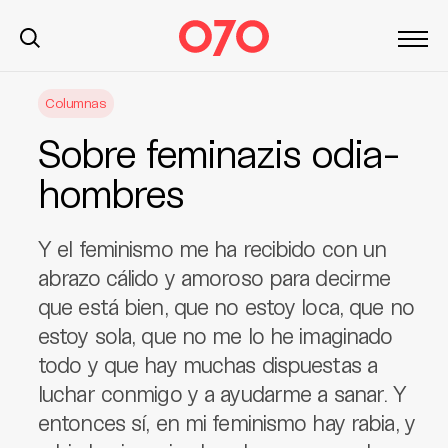
S
Columnas
k
i
Sobre feminazis odia-
p
t
hombres
o
c
Y el feminismo me ha recibido con un
o
n
abrazo cálido y amoroso para decirme
t
que está bien, que no estoy loca, que no
e
estoy sola, que no me lo he imaginado
n
todo y que hay muchas dispuestas a
t
luchar conmigo y a ayudarme a sanar. Y
entonces sí, en mi feminismo hay rabia, y