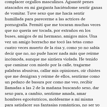
complacer orgullos masculinos. Aguanté penes
atascados en mi garganta haciéndome sentir ganas
de vomitar. Tuve sexo que me hacía sentir
humillada para parecerme a las actrices de
pornografía. Permití que me tocaran muchas veces
que no quería ser tocada, por extraños en los
buses, amigos de mi hermano, amigos míos. Una
vez un amigo borracho me tocó las tetas como
cuatro veces muerto de la risa y, como yo no sabía
decir que no, no pude hacer nada más que reírme
incómoda, aunque me sintiera violada. He tenido
que caminar con miedo por la calle, tragarme
palabras abusivas, callar mis opiniones, oír chistes
que me denigran y reírme de ellos, sentirme como
un pedazo de basura por como me veo, recibir
llamadas a las 2 de la mañana buscando sexo, dar
sexo para, a cambio, sentirme amada, amar
hombres egocéntricos, moldearme a mí misma
para satisfacer sus fantasías románticas, no ser yo