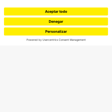
¿Quiénes somos?
Podcasts
Ediciones especiales
Proyectos 070
SÍGUENOS
¿Quieres escribir en 070?
CONTÁCTANOS
cerosetenta@uniandes.edu.co
BOGOTÁ, COLOMBIA