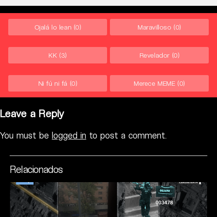
Ojalá lo lean
(0)
Maravilloso
(0)
KK
(3)
Revelador
(0)
Ni fú ni fá
(0)
Merece MEME
(0)
Leave a Reply
You must be
logged in
to post a comment.
Relacionados