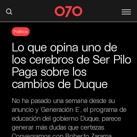
S
Política
k
i
Lo que opina uno de
p
t
los cerebros de Ser Pilo
o
Paga sobre los
c
o
cambios de Duque
n
t
e
No ha pasado una semana desde su
n
anuncio y ‘Generación E’, el programa de
t
educación del gobierno Duque, parece
generar más dudas que certezas.
Conversamos con Roberto Zarama,