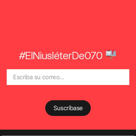
#ElNiusléterDe070
Suscríbase