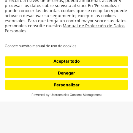
Género
Política
Cultura
Medio ambiente
Medios y periodismo
Ciudad
Movilización social
¿Quiénes somos?
Podcasts
Ediciones especiales
Proyectos 070