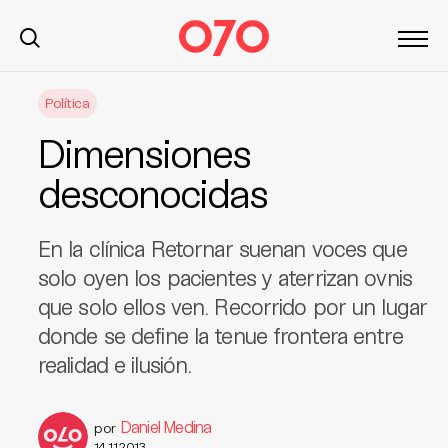
S
Política
k
i
Dimensiones
p
t
desconocidas
o
c
En la clínica Retornar suenan voces que
o
n
solo oyen los pacientes y aterrizan ovnis
t
que solo ellos ven. Recorrido por un lugar
e
donde se define la tenue frontera entre
n
realidad e ilusión.
t
Daniel Medina
por
14.11.2013