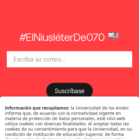
#ElNiusléterDe070
Suscríbase