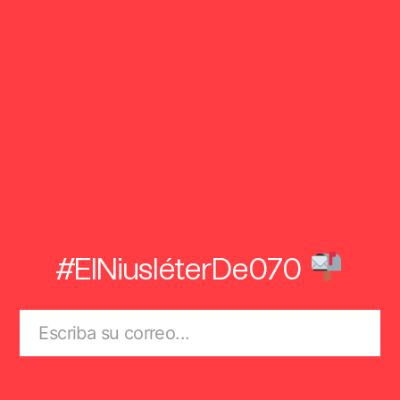
#ElNiusléterDe070