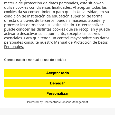
¿Quiénes somos?
Podcasts
Ediciones especiales
Proyectos 070
SÍGUENOS
¿Quieres escribir en 070?
CONTÁCTANOS
cerosetenta@uniandes.edu.co
BOGOTÁ, COLOMBIA