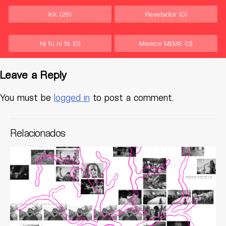
KK
(26)
Revelador
(0)
Ni fú ni fá
(0)
Merece MEME
(0)
Leave a Reply
You must be
logged in
to post a comment.
Relacionados