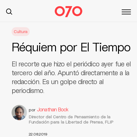
S
Cultura
k
i
Réquiem por El Tiempo
p
t
o
El recorte que hizo el periódico ayer fue el
c
tercero del año. Apuntó directamente a la
o
redacción. Es un golpe directo al
n
periodismo.
t
e
n
Jonathan Bock
por
t
Director del Centro de Pensamiento de la
Fundación para la Libertad de Prensa, FLIP
22.08.2019