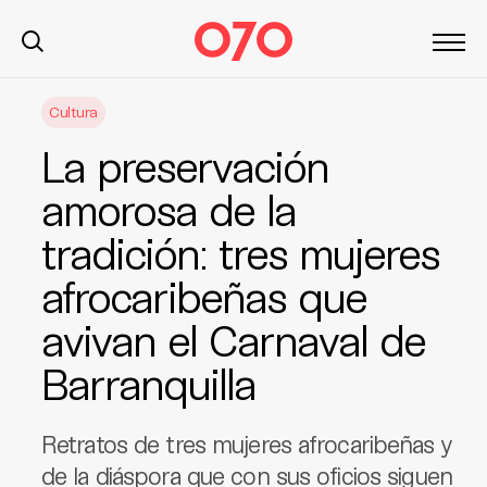
S
Cultura
k
i
La preservación
p
t
amorosa de la
o
tradición: tres mujeres
c
o
afrocaribeñas que
n
t
avivan el Carnaval de
e
Barranquilla
n
t
Retratos de tres mujeres afrocaribeñas y
de la diáspora que con sus oficios siguen