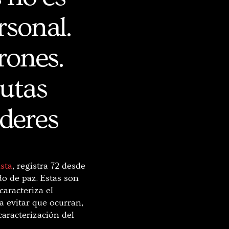
rsonal.
rones.
putas
oderes
ista
, registra 72 desde
do de paz. Estas son
aracteriza el
a evitar que ocurran,
aracterización del