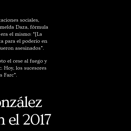
aciones sociales,
 Imelda Daza, fórmula
era el mismo: “[La
za para el poderío en
fueron asesinados”.
to el cese al fuego y
c. Hoy, los sucesores
s Farc”.
nzález
n el 2017