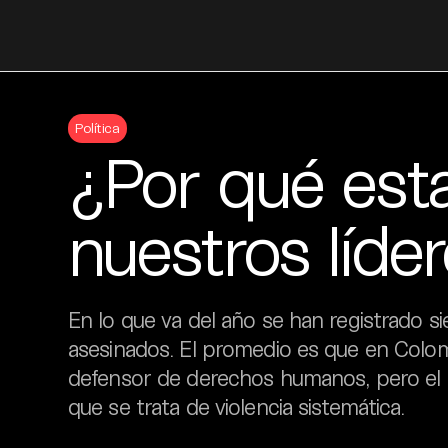
Skip
to
Política
content
¿Por qué es
nuestros líde
En lo que va del año se han registrado si
asesinados. El promedio es que en Colo
defensor de derechos humanos, pero el 
que se trata de violencia sistemática.