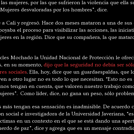
as mujeres, por las que sufrieron la violencia que ella s
“Mujeres desvaloradas por los hombres”, dice.
e a Cali y regresó. Hace dos meses mataron a una de sus
yaba el proceso para visibilizar las acciones, las inicia
jeres en la región. Dice que su compañera, la que mataro
cles Mochado la Unidad Nacional de Protección le ofrec
es, en su momento,
dijo que la seguridad no debía ser sól
res sociales
. Ella, hoy, dice que un guardaespaldas, que 
leven a otro lugar no es todo lo que necesitan. “Esto no es
 nos tengan en cuenta, que valoren nuestro trabajo como
ujeres”. Como líder, dice, no gana un peso, sólo proble
s más tengan esa sensación es inadmisible. De acuerdo 
ón social e investigadora de la Universidad Javeriana, “
íctimas en un contexto en el que se está dando una apert
acuerdo de paz”, dice y agrega que es un mensaje contradic