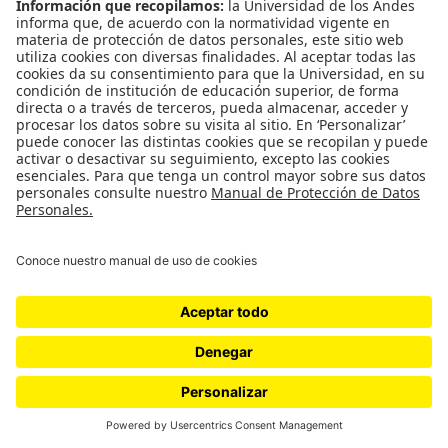
#ElNiusléterDe070
Suscríbase