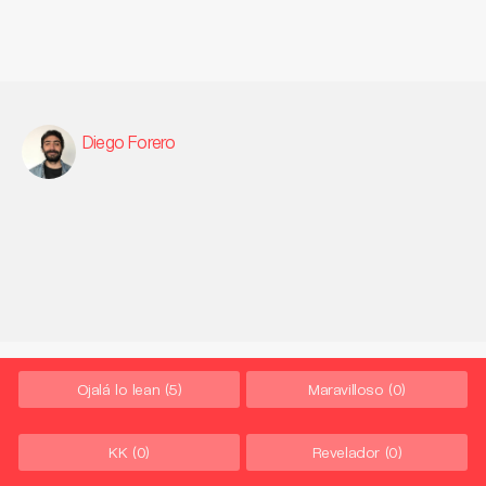
Diego Forero
Ojalá lo lean
(5)
Maravilloso
(0)
KK
(0)
Revelador
(0)