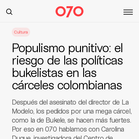
S
Cultura
k
i
Populismo punitivo: el
p
t
riesgo de las políticas
o
bukelistas en las
c
o
cárceles colombianas
n
t
e
Después del asesinato del director de La
n
Modelo, los pedidos por una mega cárcel,
t
como la de Bukele, se hacen más fuertes.
Por eso en 070 hablamos con Carolina
Duque, investigadora del Centro de