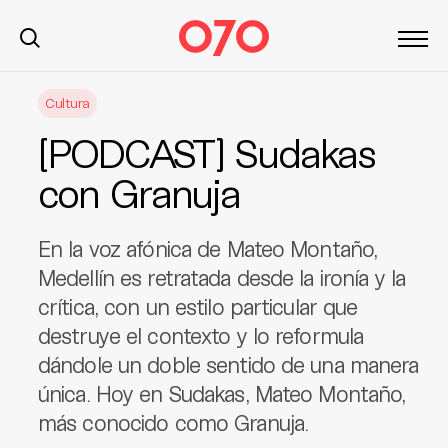
S
Cultura
k
i
[PODCAST] Sudakas
p
t
con Granuja
o
c
En la voz afónica de Mateo Montaño,
o
n
Medellín es retratada desde la ironía y la
t
crítica, con un estilo particular que
e
destruye el contexto y lo reformula
n
dándole un doble sentido de una manera
t
única. Hoy en Sudakas, Mateo Montaño,
más conocido como Granuja.