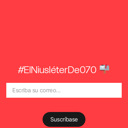
#ElNiusléterDe070
Suscríbase