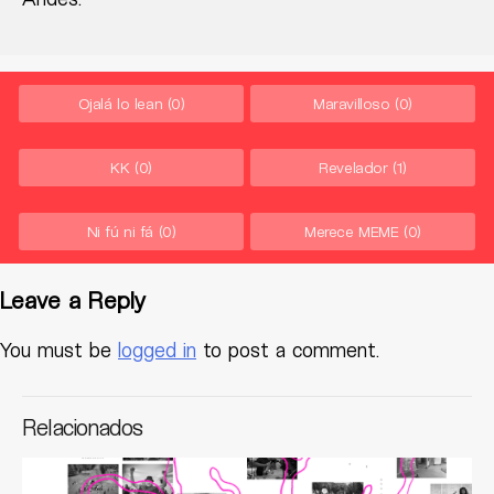
Ojalá lo lean
(0)
Maravilloso
(0)
KK
(0)
Revelador
(1)
Ni fú ni fá
(0)
Merece MEME
(0)
Leave a Reply
You must be
logged in
to post a comment.
Relacionados