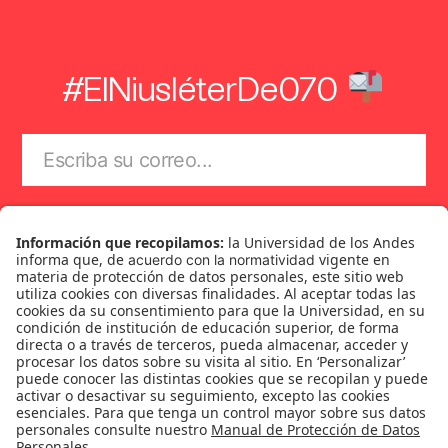
#ElNiusléterDe070
Suscríbase