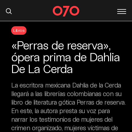
S
Libros
k
i
«Perras de reserva»,
p
t
ópera prima de Dahlia
o
De La Cerda
c
o
n
La escritora mexicana Dahlia de la Cerda
t
llegará a las librerías colombianas con su
e
libro de literatura gótica Perras de reserva.
n
t
En este, la autora presta su voz para
narrar los testimonios de mujeres del
crimen organizado, mujeres víctimas de