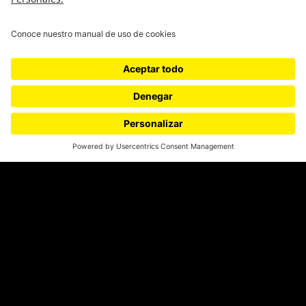
Género
Política
Cultura
Medio ambiente
Medios y periodismo
Ciudad
Movilización social
¿Quiénes somos?
Podcasts
Ediciones especiales
Proyectos 070
SÍGUENOS