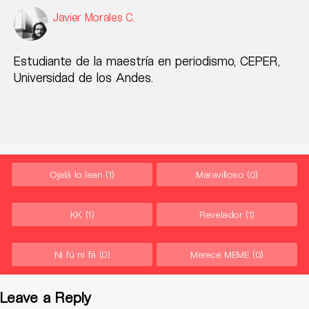
Javier Morales C.
Estudiante de la maestría en periodismo, CEPER,
Universidad de los Andes.
Ojalá lo lean
(1)
Maravilloso
(0)
KK
(1)
Revelador
(1)
Ni fú ni fá
(0)
Merece MEME
(0)
Leave a Reply