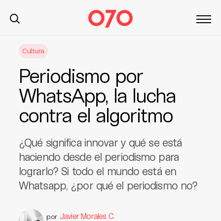
S
Cultura
k
i
Periodismo por
p
t
WhatsApp, la lucha
o
contra el algoritmo
c
o
n
¿Qué significa innovar y qué se está
t
haciendo desde el periodismo para
e
lograrlo? Si todo el mundo está en
n
t
Whatsapp, ¿por qué el periodismo no?
Javier Morales C.
por