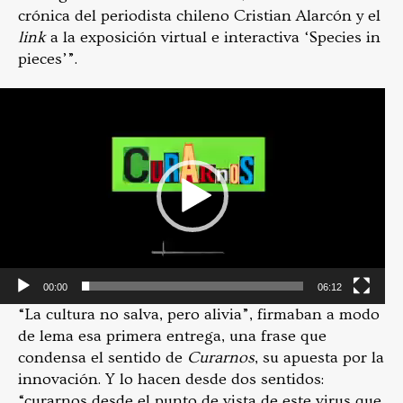
crónica del periodista chileno Cristian Alarcón y el
link
a la exposición virtual e interactiva ‘Species in
pieces’”.
Video
Player
00:00
06:12
“La cultura no salva, pero alivia”, firmaban a modo
de lema esa primera entrega, una frase que
condensa el sentido de
Curarnos
, su apuesta por la
innovación. Y lo hacen desde dos sentidos:
“curarnos desde el punto de vista de este virus que