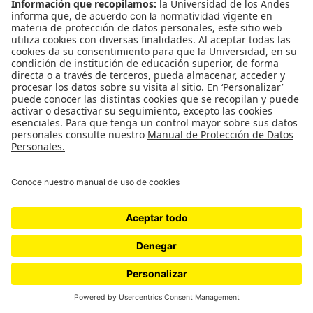
#ElNiusléterDe070
Suscríbase