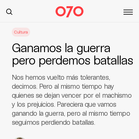
S
Cultura
k
i
Ganamos la guerra
p
t
pero perdemos batallas
o
c
Nos hemos vuelto más tolerantes,
o
n
decimos. Pero al mismo tiempo hay
t
quienes se dejan vencer por el machismo
e
y los prejuicios. Pareciera que vamos
n
ganando la guerra, pero al mismo tiempo
t
seguimos perdiendo batallas.