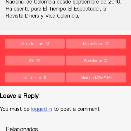
Nacional de Colombia desde septiembre de 2016.
Ha escrito para El Tiempo, El Espectador, la
Revista Diners y Vice Colombia.
Ojalá lo lean
(3)
Maravilloso
(0)
KK
(4)
Revelador
(0)
Ni fú ni fá
(1)
Merece MEME
(0)
Leave a Reply
You must be
logged in
to post a comment.
Relacionados