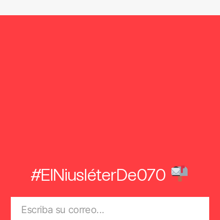
#ElNiusléterDe070