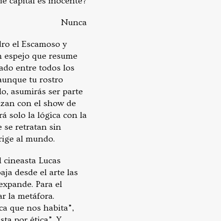
e capital es inocente?
Nunca
ro el Escamoso y
 un espejo que resume
cado entre todos los
 aunque tu rostro
lo, asumirás ser parte
ruzan con el show de
rá solo la lógica con la
 se retratan sin
 rige al mundo.
l cineasta Lucas
ja desde el arte las
 expande. Para el
r la metáfora.
ca que nos habita”,
sta por ética”. Y