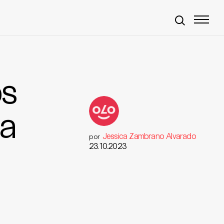
os
ia
Jessica Zambrano Alvarado
por
23.10.2023