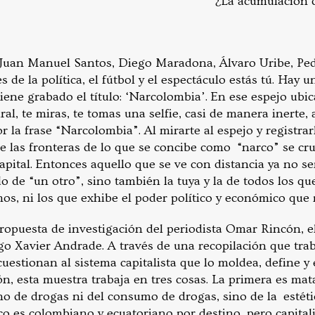
¿La acumulación d
Juan Manuel Santos, Diego Maradona, Álvaro Uribe, Ped
s de la política, el fútbol y el espectáculo estás tú. Hay
iene grabado el título: ‘Narcolombia’. En ese espejo ubi
al, te miras, te tomas una selfie, casi de manera inerte,
 la frase “Narcolombia”. Al mirarte al espejo y registrar
ue las fronteras de lo que se concibe como “narco” se c
capital. Entonces aquello que se ve con distancia ya no se
de “un otro”, sino también la tuya y la de todos los que
os, ni los que exhibe el poder político y económico que
ropuesta de investigación del periodista Omar Rincón, e
o Xavier Andrade. A través de una recopilación que traba
 cuestionan al sistema capitalista que lo moldea, define y
, esta muestra trabaja en tres cosas. La primera es mata
o de drogas ni del consumo de drogas, sino de la estéti
co es colombiano y ecuatoriano por destino, pero capitali