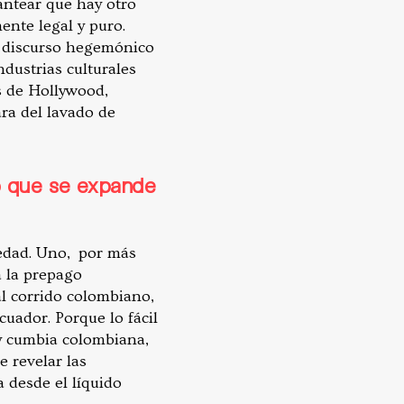
antear que hay otro
mente legal y puro.
l discurso hegemónico
ndustrias culturales
as de Hollywood,
ara del lavado de
o que se expande
iedad. Uno, por más
 la prepago
l corrido colombiano,
uador. Porque lo fácil
ay cumbia colombiana,
e revelar las
 desde el líquido