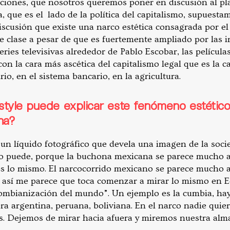
cciones, que nosotros queremos poner en discusión al pl
a, que es el lado de la política del capitalismo, supuesta
cusión que existe una narco estética consagrada por e
e clase a pesar de que es fuertemente ampliado por las i
ries televisivas alrededor de Pablo Escobar, las películ
 con la cara más ascética del capitalismo legal que es la c
io, en el sistema bancario, en la agricultura.
tyle puede explicar este fenómeno estétic
ina?
un líquido fotográfico que devela una imagen de la soc
no puede, porque la buchona mexicana se parece mucho a
s lo mismo. El narcocorrido mexicano se parece mucho a
 así me parece que toca comenzar a mirar lo mismo en Ec
olombianización del mundo”. Un ejemplo es la cumbia, h
ra argentina, peruana, boliviana. En el narco nadie quier
s. Dejemos de mirar hacia afuera y miremos nuestra alma