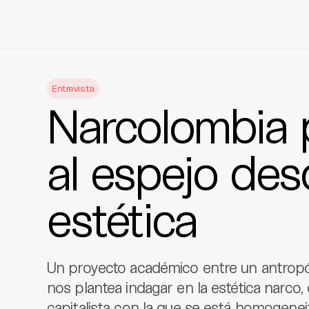
Skip
to
Entrevista
content
Narcolombia 
al espejo des
estética
Un proyecto académico entre un antropól
nos plantea indagar en la estética narco, 
capitalista con la que se está homogenei