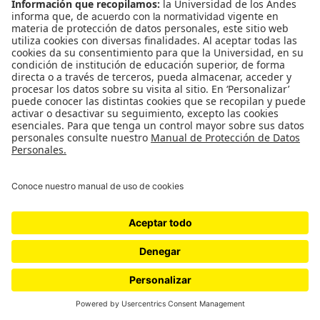
salud.
En materia de marihuana, la ciencia conoce muy
poco. Se sabe que no hay casos reportados de
sobredosis. O que hay evidencia sustancial de su
relación con accidentes de tránsito entre quienes
la consumen antes de manejar un automóvil. O, del
mismo modo, que entraña un riesgo alto de
generar, sobre todo entre los usuarios menores de
21 o de consumo agudo, enfermedades mentales
como la esquizofrenia u otras psicosis, como han
señalado respetadas publicaciones científicas como
Archives of General Psychiatry, Schizophrenia
Bulletin y The Lancet.
Sin embargo, más allá de estos hallazgos, la
ciencia aún vive en el oscurantismo en materia
cannábica. Basta con dar una mirada a la academia
en Estados Unidos para corroborarlo. En 2017, las