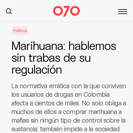
S
Política
k
i
Marihuana: hablemos
p
t
sin trabas de su
o
regulación
c
o
n
La normativa errática con la que conviven
t
los usuarios de drogas en Colombia
e
afecta a cientos de miles. No solo obliga a
n
t
muchos de ellos a comprar marihuana a
mafias sin ningún tipo de control sobre la
sustancia; también impide a la sociedad