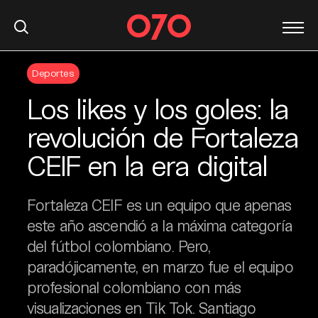
S
Deportes
k
i
Los likes y los goles: la
p
t
revolución de Fortaleza
o
CEIF en la era digital
c
o
n
Fortaleza CEIF es un equipo que apenas
t
este año ascendió a la máxima categoría
e
del fútbol colombiano. Pero,
n
t
paradójicamente, en marzo fue el equipo
profesional colombiano con más
visualizaciones en Tik Tok. Santiago