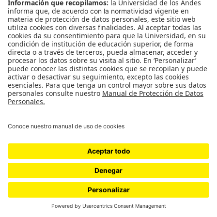
en la máxima categoría. Da la impresión de que
solamente es cuestión de tiempo para que caiga el
primero. Montejo, aún de pie, continúa dando
instrucciones a Jenny. Le pide que le envíe los
textos ya preparados y listos para publicar. Divide
su mirada entre su celular y el campo de juego.
Justo antes de que el primer tiempo termine,
gracias a una jugada que comenzó con el balón
detenido, Atlético Bucaramanga desvistió a la
defensa de Fortaleza y, dejando ver sus defectos,
anota el primer gol del encuentro. Las tribunas
sacan el grito que llevaban contenido por más de
45 minutos. En el palco de prensa lo único que se
escucha son los ecos de esos gritos y las gotas de
agua que caen sobre los vasos de plástico que
están sobre la mesa.
Empieza el segundo tiempo y, a pesar de que