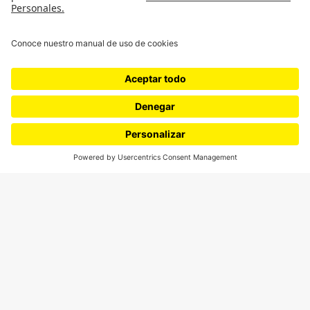
Ciudad
Movilización social
¿Quiénes somos?
Podcasts
Ediciones especiales
Proyectos 070
SÍGUENOS
¿Quieres escribir en 070?