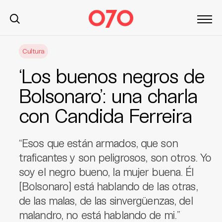
S
Cultura
k
i
‘Los buenos negros de
p
t
Bolsonaro’: una charla
o
con Candida Ferreira
c
o
n
“Esos que están armados, que son
t
traficantes y son peligrosos, son otros. Yo
e
soy el negro bueno, la mujer buena. Él
n
t
[Bolsonaro] está hablando de las otras,
de las malas, de las sinvergüenzas, del
malandro, no está hablando de mi.”