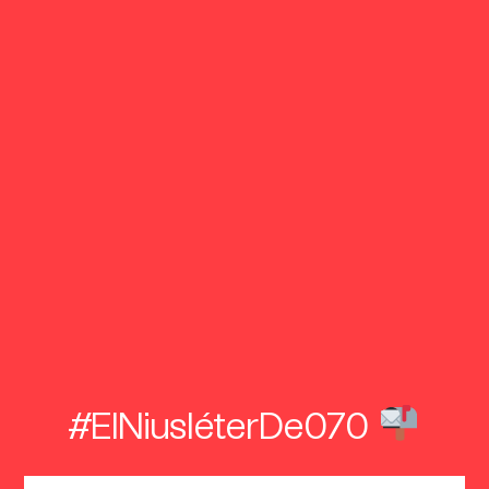
#ElNiusléterDe070