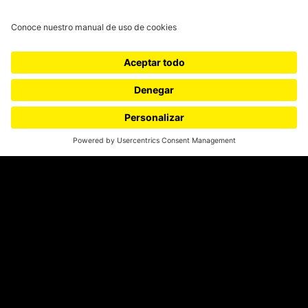
Ciudad
Movilización social
¿Quiénes somos?
Podcasts
Ediciones especiales
Proyectos 070
SÍGUENOS
¿Quieres escribir en 070?