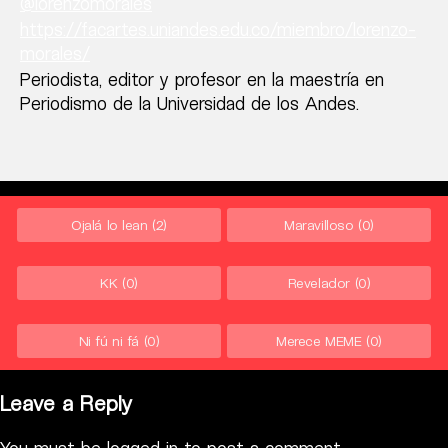
@lorenzomorales
https://facartes.uniandes.edu.co/miembro/lorenzo-
morales/
Periodista, editor y profesor en la maestría en
Periodismo de la Universidad de los Andes.
Ojalá lo lean
(2)
Maravilloso
(0)
KK
(0)
Revelador
(0)
Ni fú ni fá
(0)
Merece MEME
(0)
Leave a Reply