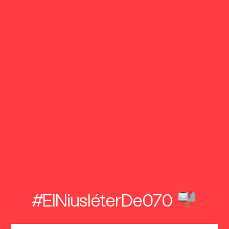
#ElNiusléterDe070