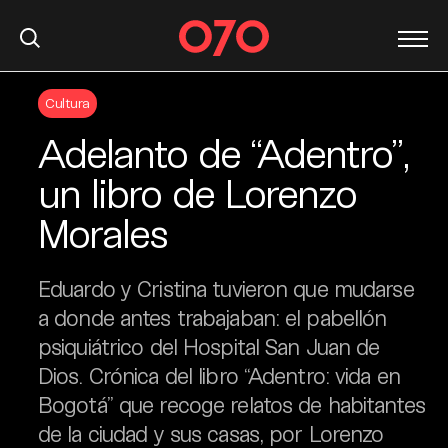
S
Cultura
k
i
Adelanto de “Adentro”,
p
t
un libro de Lorenzo
o
Morales
c
o
n
Eduardo y Cristina tuvieron que mudarse
t
a donde antes trabajaban: el pabellón
e
psiquiátrico del Hospital San Juan de
n
t
Dios. Crónica del libro “Adentro: vida en
Bogotá” que recoge relatos de habitantes
de la ciudad y sus casas, por Lorenzo