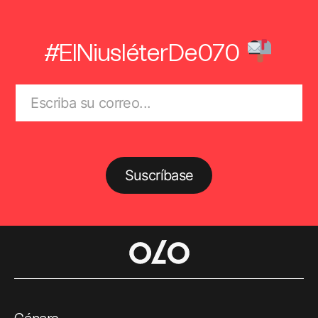
#ElNiusléterDe070
Suscríbase