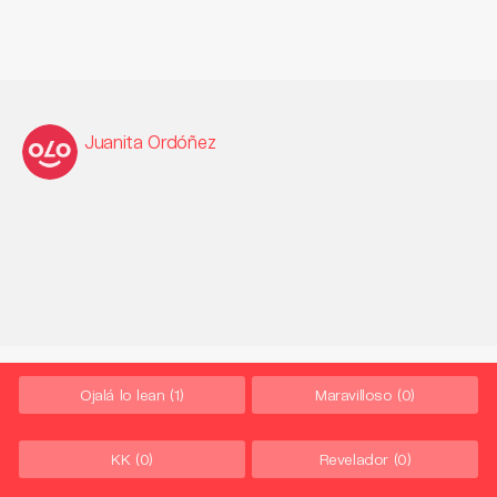
Juanita Ordóñez
Ojalá lo lean
(1)
Maravilloso
(0)
KK
(0)
Revelador
(0)