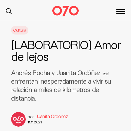
S
Cultura
k
i
[LABORATORIO] Amor
p
t
de lejos
o
c
Andrés Rocha y Juanita Ordóñez se
o
n
enfrentan inesperadamente a vivir su
t
relación a miles de kilómetros de
e
distancia.
n
t
Juanita Ordóñez
por
11.11.2021