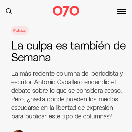
S
Política
k
i
La culpa es también de
p
t
Semana
o
c
La más reciente columna del periodista y
o
n
escritor Antonio Caballero encendió el
t
debate sobre lo que se considera acoso.
e
Pero, ¿hasta dónde pueden los medios
n
escudarse en la libertad de expresión
t
para publicar este tipo de columnas?