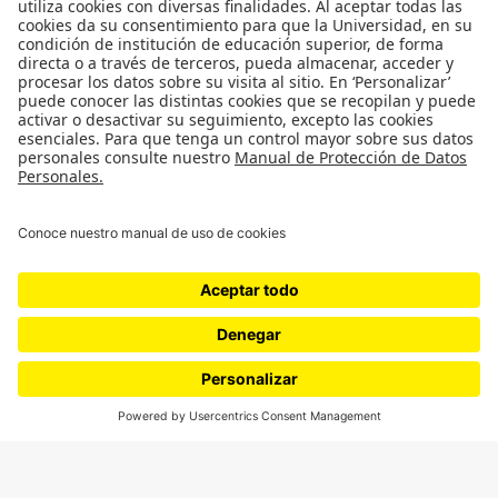
Podcasts
Ediciones especiales
Proyectos 070
SÍGUENOS
¿Quieres escribir en 070?
CONTÁCTANOS
cerosetenta@uniandes.edu.co
BOGOTÁ, COLOMBIA