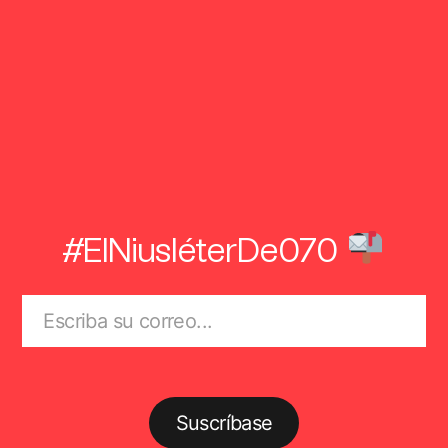
#ElNiusléterDe070
Suscríbase