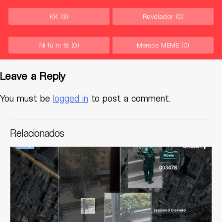
KK
(3)
Revelador
(0)
Ni fú ni fá
(0)
Merece MEME
(0)
Leave a Reply
You must be
logged in
to post a comment.
Relacionados