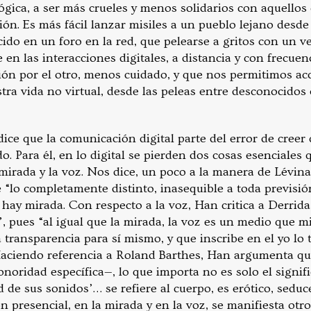
ógica, a ser más crueles y menos solidarios con aquellos
ión. Es más fácil lanzar misiles a un pueblo lejano desd
ido en un foro en la red, que pelearse a gritos con un v
n las interacciones digitales, a distancia y con frecuen
ón por el otro, menos cuidado, y que nos permitimos ac
tra vida no virtual, desde las peleas entre desconocido
ce que la comunicación digital parte del error de creer
o. Para él, en lo digital se pierden dos cosas esenciales 
mirada y la voz. Nos dice, un poco a la manera de Lévina
“lo completamente distinto, inasequible a toda previsió
 hay mirada. Con respecto a la voz, Han critica a Derrida
”, pues “al igual que la mirada, la voz es un medio que m
 transparencia para sí mismo, y que inscribe en el yo lo t
aciendo referencia a Roland Barthes, Han argumenta qu
onoridad específica—, lo que importa no es solo el signif
d de sus sonidos’… se refiere al cuerpo, es erótico, seduce
n presencial, en la mirada y en la voz, se manifiesta ot