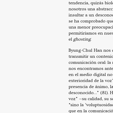
tendencia, quizás biol
nosotros una abstracc
insultar a un desconoc
se ha comprobado que e
una menor preocupaci
permitiríamos en nues
el
ghosting
.
Byung-Chul Han nos di
transmitir un contenid
comunicación oral: la 
nos encontramos ante 
en el medio digital no
exterioridad de la voz
presencia de ánimo, la
desconocido…” (81). H
voz” —su calidad, su s
“sino la ‘voluptuosida
que en la comunicació