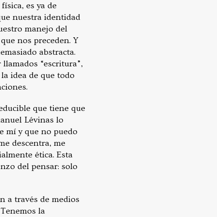
ísica, es ya de
que nuestra identidad
nuestro manejo del
s que nos preceden. Y
demasiado abstracta.
 llamados “escritura”,
 la idea de que todo
tinciones.
educible que tiene que
manuel Lévinas lo
te mí y que no puedo
 me descentra, me
almente ética. Esta
enzo del pensar: solo
ón a través de medios
. Tenemos la