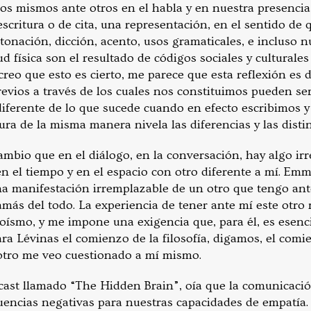
s mismos ante otros en el habla y en nuestra presencia f
critura o de cita, una representación, en el sentido de 
ntonación, dicción, acento, usos gramaticales, e incluso 
ud física son el resultado de códigos sociales y culturale
creo que esto es cierto, me parece que esta reflexión es 
evios a través de los cuales nos constituimos pueden ser
diferente de lo que sucede cuando en efecto escribimos y
ura de la misma manera nivela las diferencias y las dis
mbio que en el diálogo, en la conversación, hay algo irr
en el tiempo y en el espacio con otro diferente a mí. Em
una manifestación irremplazable de un otro que tengo an
amás del todo. La experiencia de tener ante mí este otro
goísmo, y me impone una exigencia que, para él, es esenci
ara Lévinas el comienzo de la filosofía, digamos, el comi
otro me veo cuestionado a mí mismo.
ast llamado “
The Hidden Brain
”, oía que la comunicaci
cuencias negativas para nuestras capacidades de empatía