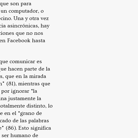
 que son para
e un computador, o
ecino. Una y otra vez
cia asincrónicas, hay
ciones que no nos
s en Facebook hasta
 que comunicar es
que hacen parte de la
s, que en la mirada
n” (81), mientras que
 por ignorar “la
ina justamente la
otalmente distinto, lo
e en el “grano de
icado de las palabras
” (86). Esto significa
ro ser humano de