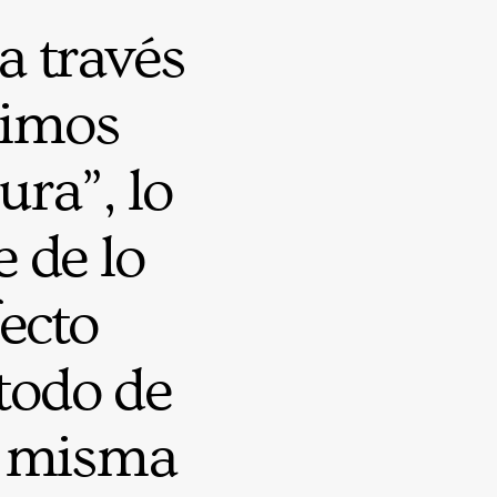
a través
uimos
ura”, lo
e de lo
ecto
 todo de
a misma