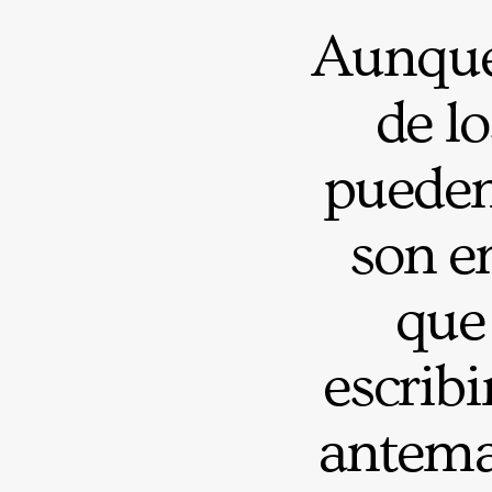
Aunque 
de l
pueden 
son en
que
escribi
antema