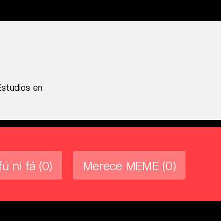
Estudios en
fú ni fá
(0)
Merece MEME
(0)