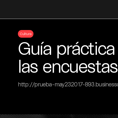
Skip
to
Cultura
content
Guía práctica
las encuestas
http://prueba-may232017-893.businessc