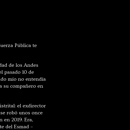
uerza Pública te
idad de los Andes
el pasado 10 de
lado mío no entendía
ó a su compañero en
trital: el exdirector
 se robó unos once
n en 2019. Era,
te del Esmad –