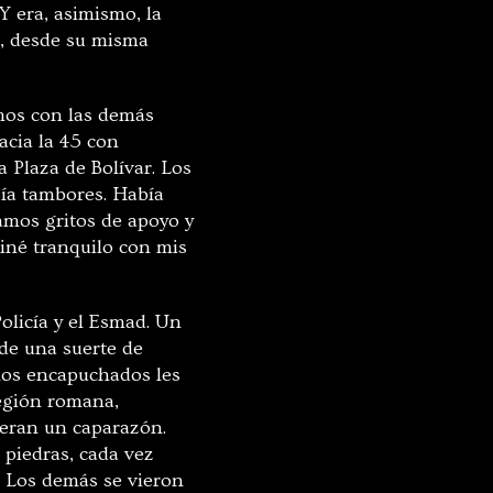
Y era, asimismo, la
e, desde su misma
mos con las demás
acia la 45 con
 Plaza de Bolívar. Los
bía tambores. Había
amos gritos de apoyo y
miné tranquilo con mis
Policía y el Esmad. Un
 de una suerte de
nos encapuchados les
legión romana,
ieran un caparazón.
 piedras, cada vez
s. Los demás se vieron