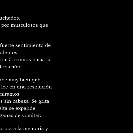
puchados,
, por musculosos que
 fuerte sentimiento de
nde nos
ora. Corrimos hacia la
etonación.
sabe muy bien qué
e lee en una resolución
s miramos
 sin cabeza. Se grita
uelta se expande
 ganas de vomitar.
borota a la memoria y