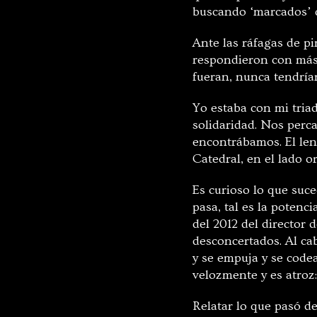
buscando ‘marcados’ q
Ante las ráfagas de p
respondieron con más 
fueran, nunca tendría
Yo estaba con mi tria
solidaridad. Nos per
encontrábamos. El leng
Catedral, en el lado 
Es curioso lo que suc
pasa, tal es la potenc
del 2012 del director
desconcertados. Al cab
y se empuja y se codea
velozmente y es atroz:
Relatar lo que pasó de