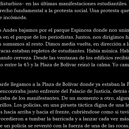
sturbios– en las últimas manifestaciones estudiantiles. 
erecho fundamental a la protesta social. Una protesta qu
a e incómoda.
os Andes bajamos por el parque Espinosa donde nos uni
 en el parque de los periodistas. Juntos, nos dirigimos h
 sumamos al resto. Dimos media vuelta, en dirección a la
racas estaban repletos de estudiantes. Había música. Ha
ando cerveza. Desde las ventanas de los edificios recibí
o entre la 45 y la Plaza de Bolívar reinó la calma. Yo ca
tarde llegamos a la Plaza de Bolívar donde ya estaban la 
encontraba justo enfrente del Palacio de Justicia, detrás
araba de los manifestantes. De un momento a otro, algu
rillos. Los policías, en una pirueta táctica digna de una 
 hacia arriba y hacia el frente, cubriéndose como si tuv
rocedieron a tumbar la barricada y a lanzar cada vez más
e un policía se reventó con la fuerza de una de las roca