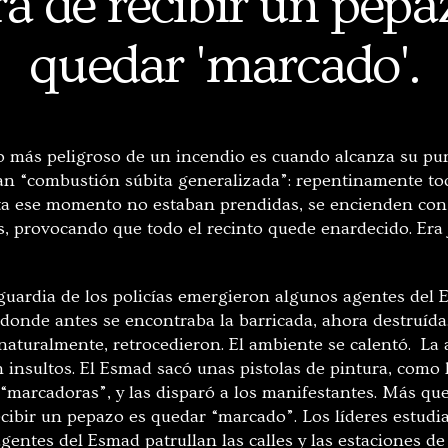
ra de recibir un pepa
quedar 'marcado'.
 más peligroso de un incendio es cuando alcanza su pu
n “combustión súbita generalizada”: repentinamente tod
a ese momento no estaban prendidas, se encienden con 
s, provocando que todo el recinto quede enardecido. Era 
aguardia de los policías emergieron algunos agentes del 
 donde antes se encontraba la barricada, ahora destruída
naturalmente, retrocedieron. El ambiente se calentó. La 
n insultos. El Esmad sacó unas pistolas de pintura, como
“marcadoras”, y las disparó a los manifestantes. Más que 
cibir un pepazo es quedar “marcado”. Los líderes estudia
 agentes del Esmad patrullan las calles y las estaciones d