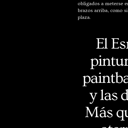
obligados a meterse en
brazos arriba, como si
plaza.
El Es
pintu
paintba
y las 
Más qu