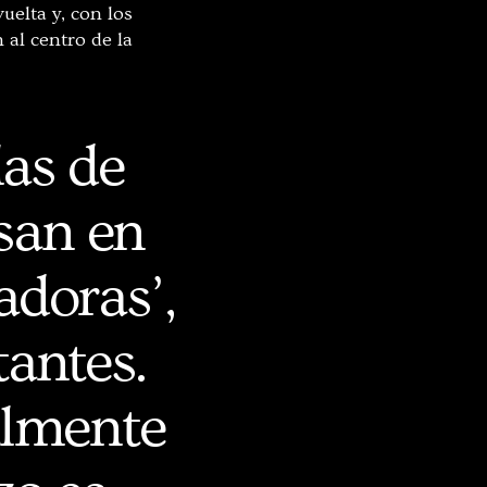
uelta y, con los
 al centro de la
las de
san en
adoras’,
tantes.
almente