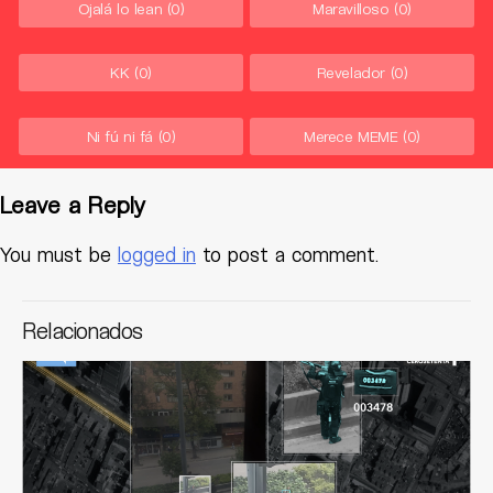
Ojalá lo lean
(0)
Maravilloso
(0)
KK
(0)
Revelador
(0)
Ni fú ni fá
(0)
Merece MEME
(0)
Leave a Reply
You must be
logged in
to post a comment.
Relacionados