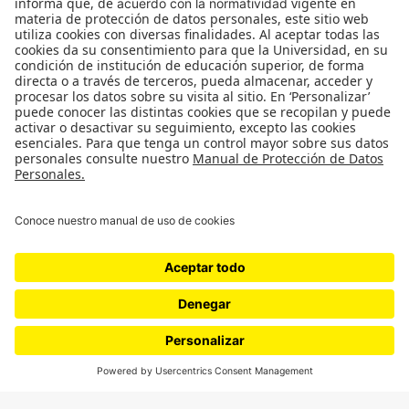
¿Quiénes somos?
Podcasts
Ediciones especiales
Proyectos 070
SÍGUENOS
¿Quieres escribir en 070?
CONTÁCTANOS
cerosetenta@uniandes.edu.co