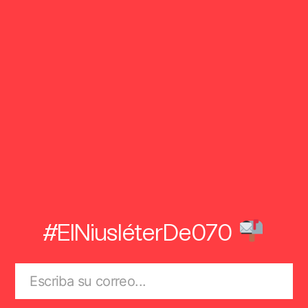
#ElNiusléterDe070