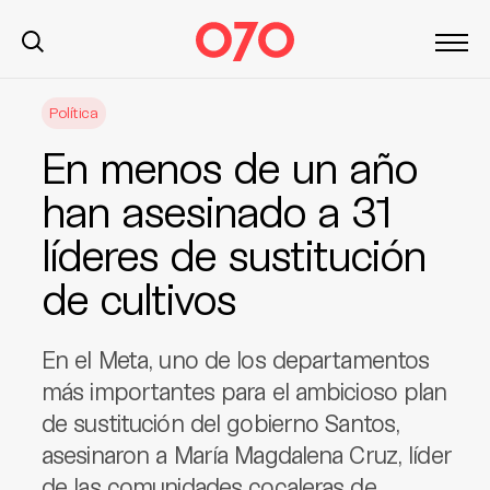
S
Política
k
i
En menos de un año
p
t
han asesinado a 31
o
líderes de sustitución
c
o
de cultivos
n
t
e
En el Meta, uno de los departamentos
n
más importantes para el ambicioso plan
t
de sustitución del gobierno Santos,
asesinaron a María Magdalena Cruz, líder
de las comunidades cocaleras de