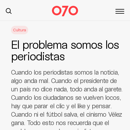
S
Cultura
k
i
El problema somos los
p
t
periodistas
o
c
Cuando los periodistas somos la noticia,
o
n
algo anda mal. Cuando el presidente de
t
un país no dice nada, todo anda al garete.
e
Cuando los ciudadanos se vuelven locos,
n
hay que parar el clic y el like y pensar.
t
Cuando ni el fútbol salva, el cinismo Vélez
gana. Todo esto nos recuerda que el