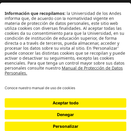
Medio ambiente
Medios y periodismo
Ciudad
Movilización social
¿Quiénes somos?
Podcasts
Ediciones especiales
Proyectos 070
SÍGUENOS