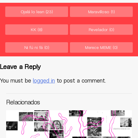
Ojalá lo lean
(23)
Maravilloso
(1)
KK
(8)
Revelador
(0)
Ni fú ni fá
(0)
Merece MEME
(0)
Leave a Reply
You must be
logged in
to post a comment.
Relacionados